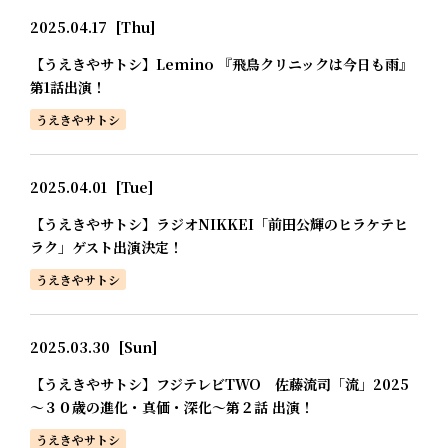
2025.04.17
[Thu]
【うえきやサトシ】Lemino 『飛鳥クリニックは今日も雨』
第1話出演！
うえきやサトシ
2025.04.01
[Tue]
【うえきやサトシ】ラジオNIKKEI「前田公輝のヒラケテヒ
ラク」ゲスト出演決定！
うえきやサトシ
2025.03.30
[Sun]
【うえきやサトシ】フジテレビTWO 佐藤流司「流」2025
～３０歳の進化・真価・深化～第２話 出演！
うえきやサトシ