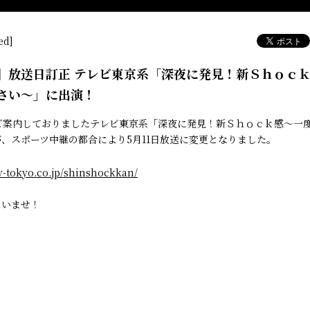
ed]
】放送日訂正 テレビ東京系「深夜に発見！新Ｓｈｏｃ
さい～」に出演！
でご案内しておりましたテレビ東京系「深夜に発見！新Ｓｈｏｃｋ感～一
、スポーツ中継の都合により5月11日放送に変更となりました。
v-tokyo.co.jp/shinshockkan/
さいませ！