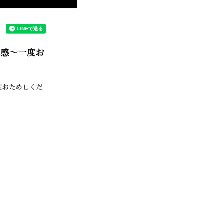
ｋ感～一度お
度おためしくだ