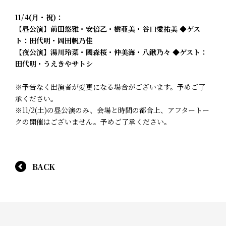
11/4(月・祝)：
【昼公演】前田悠雅・安倍乙・樹亜美・谷口愛祐美 ◆ゲス
ト：田代明・岡田帆乃佳
【夜公演】湯川玲菜・國森桜・仲美海・八鍬乃々 ◆ゲスト：
田代明・うえきやサトシ
※予告なく出演者が変更になる場合がございます。予めご了
承ください。
※11/2(土)の昼公演のみ、会場と時間の都合上、アフタートー
クの開催はございません。予めご了承ください。
BACK