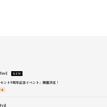
Tue]
NEW
0セント9周年記念イベント」開催決定！
ント
Fri]