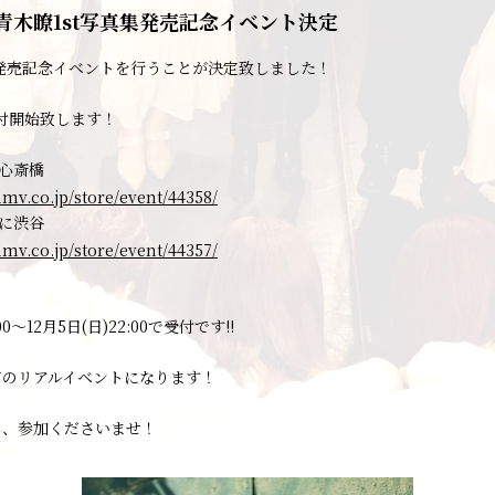
青木瞭1st写真集発売記念イベント決定
真発売記念イベントを行うことが決定致しました！
受付開始致します！
)心斎橋
mv.co.jp/store/event/44358/
)に渋谷
mv.co.jp/store/event/44357/
:00～12月5日(日)22:00で受付です!!
てのリアルイベントになります！
し、参加くださいませ！