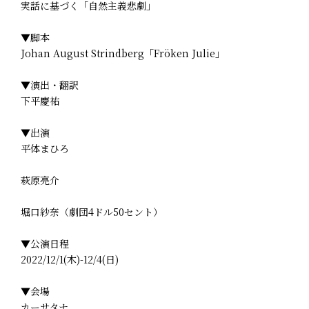
実話に基づく「自然主義悲劇」
▼脚本
Johan August Strindberg「Fröken Julie」
▼演出・翻訳
下平慶祐
▼出演
平体まひろ
萩原亮介
堀口紗奈（劇団4ドル50セント）
▼公演日程
2022/12/1(木)-12/4(日)
▼会場
カーサタナ