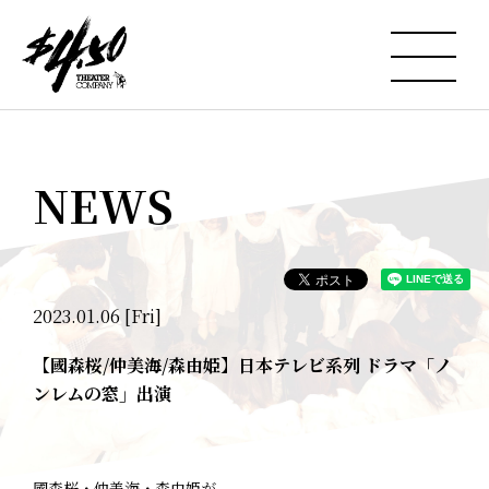
NEWS
2023.01.06 [Fri]
【國森桜/仲美海/森由姫】日本テレビ系列 ドラマ「ノ
ンレムの窓」出演
國森桜・仲美海・森由姫が