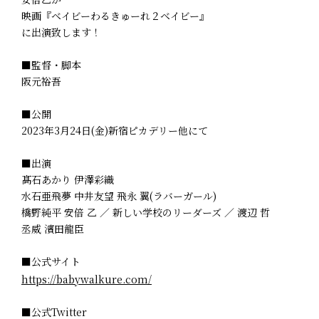
映画『ベイビーわるきゅーれ２ベイビー』
に出演致します！
■監督・脚本
阪元裕吾
■公開
2023年3月24日(金)新宿ピカデリー他にて
■出演
髙石あかり 伊澤彩織
水石亜飛夢 中井友望 飛永 翼(ラバーガール)
橋野純平 安倍 乙 ／ 新しい学校のリーダーズ ／ 渡辺 哲
丞威 濱田龍臣
■公式サイト
https://babywalkure.com/
■公式Twitter