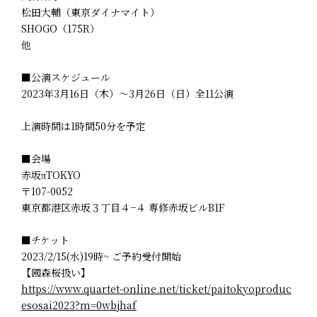
松田大輔（東京ダイナマイト）
SHOGO（175R）
他
■公演スケジュール
2023年3月16日（木）～3月26日（日）全11公演
上演時間は1時間50分を予定
■会場
赤坂πTOKYO
〒107-0052
東京都港区赤坂３丁目４−４ 専修赤坂ビルB1F
■チケット
2023/2/15(水)19時~ ご予約受付開始
【國森桜扱い】
https://www.quartet-online.net/ticket/paitokyoproduc
esosai2023?m=0wbjhaf