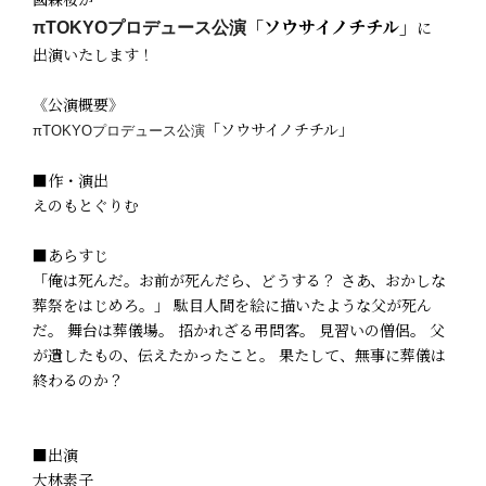
「ソウサイノチチル」
に
πTOKYOプロデュース公演
出演いたします！
《公演概要》
「ソウサイノチチル」
πTOKYOプロデュース公演
■作・演出
えのもとぐりむ
■あらすじ
「俺は死んだ。お前が死んだら、どうする？ さあ、おかしな
葬祭をはじめろ。」 駄目人間を絵に描いたような父が死ん
だ。 舞台は葬儀場。 招かれざる弔問客。 見習いの僧侶。 父
が遺したもの、伝えたかったこと。 果たして、無事に葬儀は
終わるのか？
■出演
大林素子