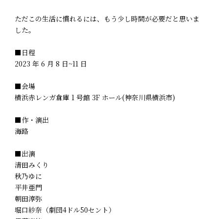
ただこの生活に慣れるには、もう少し時間が必要だと思いま
した。
■日程
2023 年 6 月 8 日~11 日
■会場
横浜赤レンガ倉庫 1 号館 3F ホール(神奈川県横浜市)
■作・演出
海路
■出演
清田みくり
秋乃ゆに
平井亜門
朝田淳弥
堀口紗奈（劇団4ドル50セント）