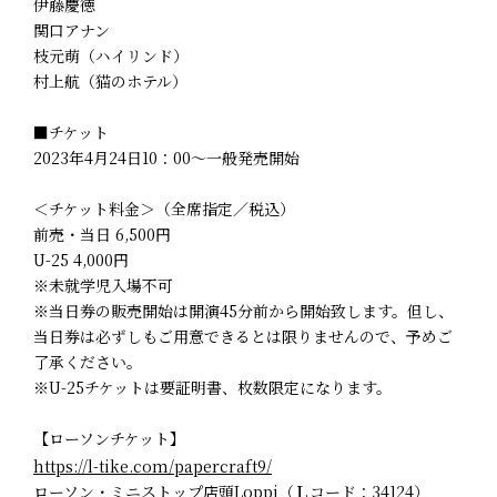
伊藤慶徳
関口アナン
枝元萌（ハイリンド）
村上航（猫のホテル）
■チケット
2023年4月24日10：00～一般発売開始
＜チケット料金＞（全席指定／税込）
前売・当日 6,500円
U-25 4,000円
※未就学児入場不可
※当⽇券の販売開始は開演45分前から開始致します。但し、
当⽇券は必ずしもご⽤意できるとは限りませんので、予めご
了承ください。
※U-25チケットは要証明書、枚数限定になります。
【ローソンチケット】
https://l-tike.com/papercraft9/
ローソン・ミニストップ店頭Loppi（Ｌコード：34124）