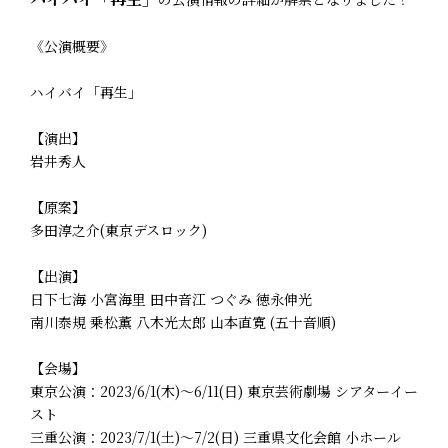
《公演概要》
ハイバイ「再生」
【演出】
岩井秀人
【原案】
多田淳之介(東京デスロック)
【出演】
日下七海 小宮海里 田中音江 つぐみ 徳永伸光
南川泰規 乗松薫 八木光太郎 山本直寛 (五十音順)
【会場】
東京公演：2023/6/1(木)～6/11(日) 東京芸術劇場 シアターイー
スト
三重公演：2023/7/1(土)～7/2(日) 三重県文化会館 小ホール