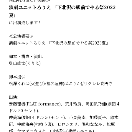
演劇ユニットろりえ 『下北沢の駅前でやる祭2023
夏』
に出演致します！
≪公演概要≫
演劇ユニットろりえ 『下北沢の駅前でやる祭2023夏』
脚本・構成・演出:
奥山雄太(ろりえ)
脚本提供:
松澤くれは(火遊び)/福名理穂(ぱぷりか)/ウクレレ高円寺
出演:
安藤理樹(PLAT-formance)、荒井玲良、岡田帆乃佳(劇団 4
ドル 50 セント)、
仲美海(劇団 4 ドル 50 セント)、小見美幸、加藤夏子、鈴木
研、中嶋海央(柿喰う客)、ヒロシエリ、陽和ななみ、松原一
郎、ヤマダユウスケ、山岸拓生(拙者ムニエル)