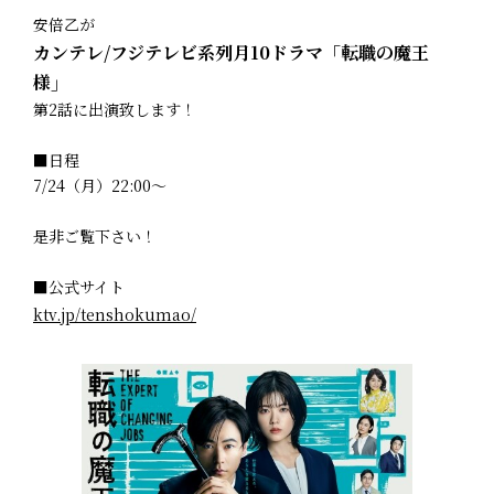
安倍乙が
カンテレ/フジテレビ系列月10ドラマ「転職の魔王
様」
第2話に出演致します！
■日程
7/24（月）22:00～
是非ご覧下さい！
■公式サイト
ktv.jp/tenshokumao/