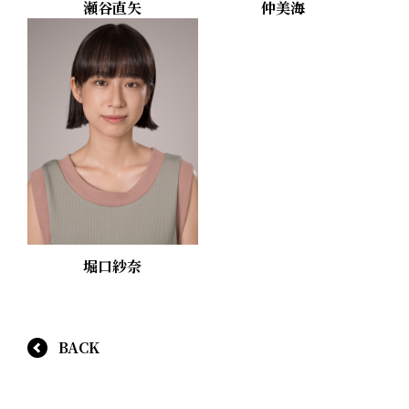
瀬谷直矢
仲美海
堀口紗奈
BACK