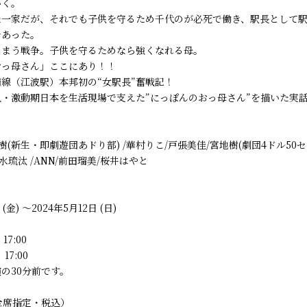
いく。
た一家だが、それでも子供を守るため千代のが必死で働き、駅長として
であった。
しまう戦争。子供を守るためなら強くなれる母。
おっ母さん」ここにあり！！
線（江波駅）本邦初の“女駅長”奮戦記！
・激動期日本を生活現場で支えた”にっぽんのおっ母さん”を描いた実
樹(新生・即劇遊団あドり部) /華村りこ/戸張美佳/宮地樹(劇団4ドル50セ
水琉汰 /ANN/前田瑠美/桜井はやと
 (金) ～2024年5月12日 (日)
 17:00
 17:00
の30分前です。
全席指定・税込）