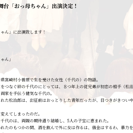
舞台「おっ母ちゃん」出演決定！
ちゃん」に出演致します！
ちゃん」
井県宮崎村小曽原で生を受けた女性（千代の）の物語。
家をつなぐ絆の千代のにとっては、８つ年上の従兄弟が初恋の相手（松
ら両家を手伝う健気な千代の。
された松治郎は、出征前はおっとりした青年だったが、目つきがきつい
も変えてしまったのだ。
と千代のは、両親の期待通り結婚し、5人の子宝に恵まれた。
われたのもつかの間、酒を飲んで外に女は作るは、借金はするわ、暴力