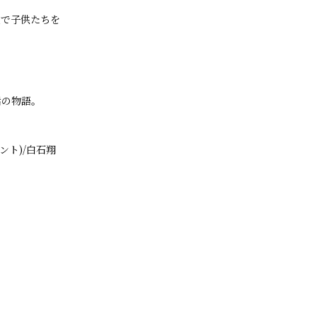
駅で子供たちを
話の物語。
ント)/白石翔