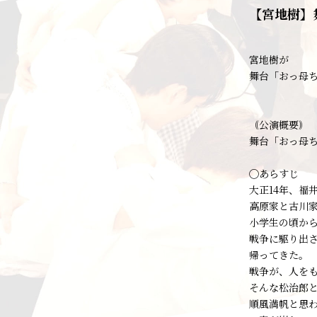
【宮地樹】
宮地樹が
舞台「おっ母
｟公演概要｠
舞台「おっ母
◯あらすじ
大正14年、福
高原家と古川
小学生の頃か
戦争に駆り出
帰ってきた。
戦争が、人を
そんな松治郎
順風満帆と思