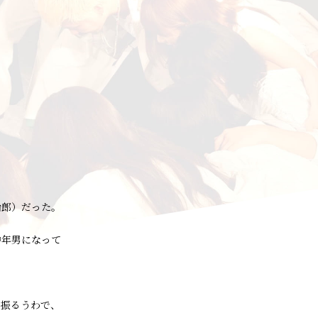
治郎）だった。
中年男になって
を振るうわで、