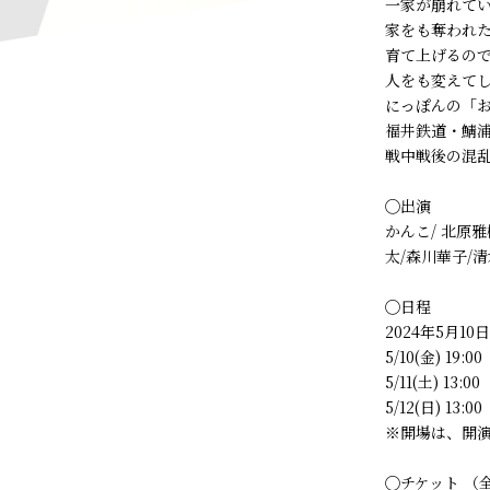
一家が崩れて
家をも奪われ
育て上げるの
人をも変えて
にっぽんの「
福井鉄道・鯖浦
戦中戦後の混乱
◯出演
かんこ/ 北原雅
太/森川華子/清
◯日程
2024年5月10日
5/10(金) 19:00
5/11(土) 13:00
5/12(日) 13:00
※開場は、開演
◯チケット （