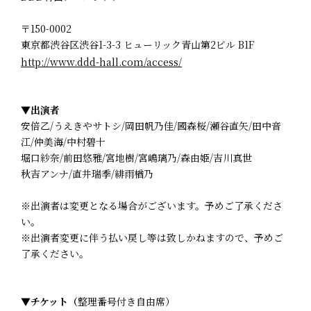
〒150-0002
東京都渋谷区渋谷1-3-3 ヒューリック青山第2ビル B1F
http://www.ddd-hall.com/access/
▼
出演者
安倍乙/うえきやサトシ/岡田帆乃佳/國森桜/瀬谷直矢/田中音
江/仲美海/中村碧十
堀口紗奈/前田悠雅/宮地樹/宮嶋璃乃/森由姫/吉川真世
秋吉アンナ/直井瑞季/緋雨楢乃
※出演者は変更となる場合がございます。予めご了承くださ
い。
※出演者変更に伴う払い戻し等は致しかねますので、予めご
了承ください。
▼チケット（
整理番号付き自由席）