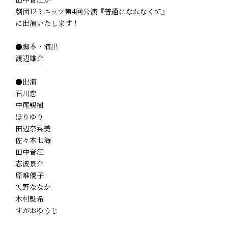
劇団12ミニッツ第4回公演『普通になれなくて』
に出演いたします！
●脚本・演出
渡辺雄介
●出演
石川恋
中尾暢樹
ほりゆり
田辺奈菜美
佐々木七海
田中音江
志波景介
原唯優子
矢野ななか
木村魁希
すがおゆうじ