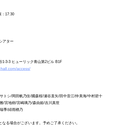
：17:30
シアター
-3-3 ヒューリック青山第2ビル B1F
-hall.com/access/
サトシ/岡田帆乃佳/國森桜/瀬谷直矢/田中音江/仲美海/中村碧十
雅/宮地樹/宮嶋璃乃/森由姫/吉川真世
瑞季/緋雨楢乃
となる場合がございます。予めご了承ください。