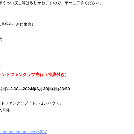
伴う払い戻し等は致しかねますので、予めご了承ください。
整理番号付き自由席）
要
行
0セントファンクラブ先行（特典付き）
(日)12:00～2024年6月30日(日)23:59
セントファンクラブ「ドルセンハウス」
入可能
⇩
n.net/fancommunities/5627