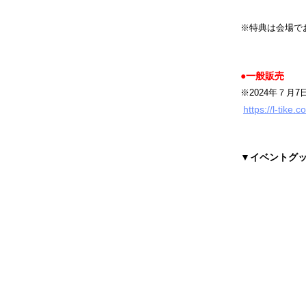
※特典は会場で
●一般販売
※2024年７月7日
https://l-tike
▼イベントグ