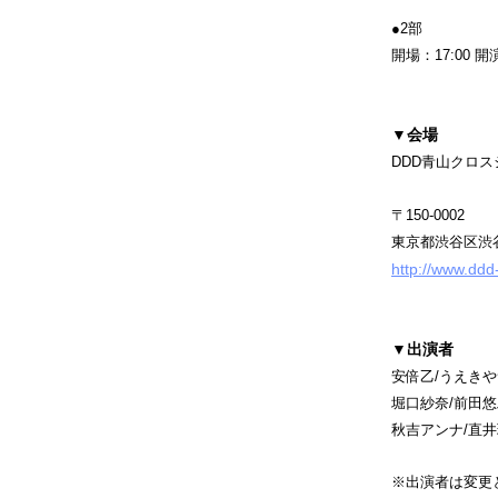
●2部
開場：17:00 開演
▼
会場
DDD青山クロス
〒150-0002
東京都渋谷区渋谷1
http://www.ddd
▼
出演者
安倍乙/うえきや
堀口紗奈/前田悠
秋吉アンナ/直井
※出演者は変更