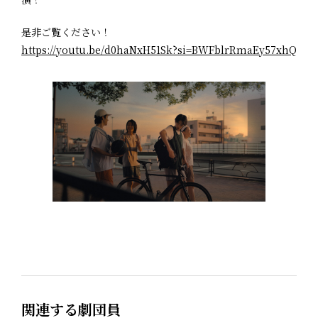
是非ご覧ください！
https://youtu.be/d0haNxH51Sk?si=BWFblrRmaEy57xhQ
関連する劇団員