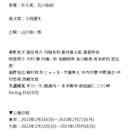
紫夏：朴ろ美、石川由依
昌文君：小西遼生
王騎：山口祐一郎
東野良平 遊佐亮介 内堀克利 飯作雄太郎 桑畑亨成
阿部亮介 今村 輝 内海一弥 加藤照男 粂川暁典 坂本研技 慈五
郎
島野知也 嶋村昇次 じゃっき~ 竹廣隼人 中内天摩 中野高志 中
村悠希 西嶋友哉
久道成光
早川一矢 藤浦功一 本多剛幸 前田誠仁 三川 岬
Swing:HAYATE
▼公演日程
東京：2023年2月5日(日)～2023年2月27日(月)
大阪：2023年3月12日(日)～2023年3月19日(日)