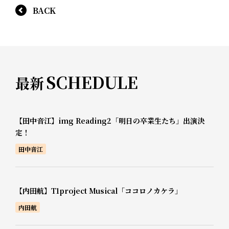
BACK
SCHEDULE
最新
【田中音江】img Reading2「明日の卒業生たち」出演決
定！
田中音江
【内田航】T1project Musical「ココロノカケラ」
内田航