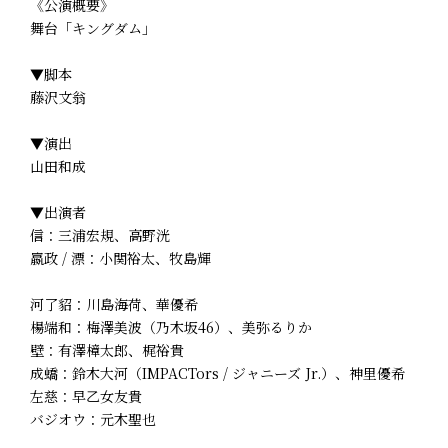
《公演概要》
舞台「キングダム」
▼脚本
藤沢文翁
▼演出
山田和成
▼出演者
信：三浦宏規、高野洸
嬴政 / 漂：小関裕太、牧島輝
河了貂：川島海荷、華優希
楊端和：梅澤美波（乃木坂46）、美弥るりか
壁：有澤樟太郎、梶裕貴
成蟜：鈴木大河（IMPACTors / ジャニーズ Jr.）、神里優希
左慈：早乙女友貴
バジオウ：元木聖也