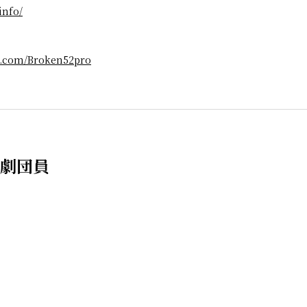
info/
ter.com/Broken52pro
劇団員