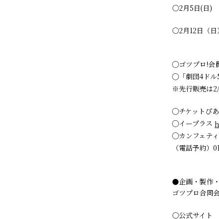
〇2月5日(日
11:00
〇2月12日（日）
◯ゴツプロ!会員
◯「劇団4ド
※先行販売は2/
◯チケットぴ
◯イープラス
h
◯カンフェテ
（電話予約）012
●企画・製作
ゴツプロ合同
〇公式サイト