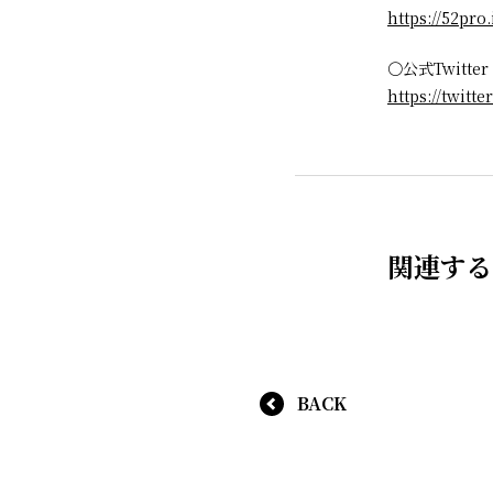
https://52pro.
〇公式Twitter
https://twit
関連する
BACK