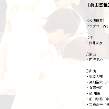
【前田悠雅
《公演概要》
ゴツプロ！Pre
◯作
・深井邦彦
◯演出
・西沢栄治
◯出演
・塚原大輔
・高畑裕太（
・有薗芳記
・泉 知束
・前田悠雅（劇
・岩瀬顕子（日穏