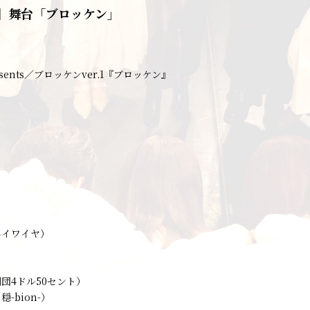
】舞台「ブロッケン」
sents／ブロッケンver.1『ブロッケン』
ハイワイヤ）
団4ドル50セント）
-bion-）