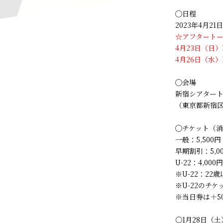
◯日程
2023年4月2
☆アフタート
4月23日（日
4月26日（水
◯会場
新宿シアター
（東京都新宿区新宿
◯チケット（
一般：5,500円
早期割引：5,0
U-22：4,000円
※U-22：2
※U-22のチ
※当日券は＋5
〇1月28日（土