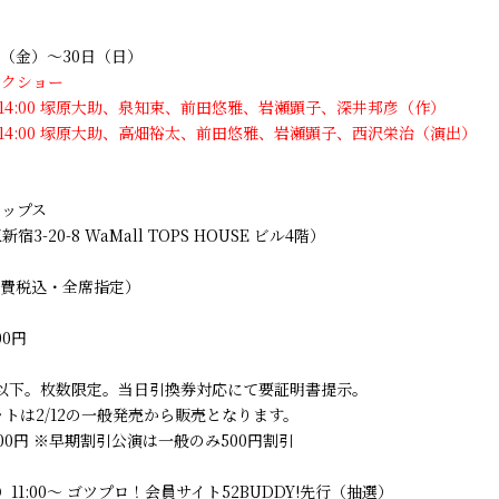
1日（金）～30日（日）
ークショー
）14:00 塚原大助、泉知束、前田悠雅、岩瀬顕子、深井邦彦（作）
）14:00 塚原大助、高畑裕太、前田悠雅、岩瀬顕子、西沢栄治（演出）
トップス
3-20-8 WaMall TOPS HOUSE ビル4階）
消費税込・全席指定）
00円
2歳以下。枚数限定。当日引換券対応にて要証明書提示。
ケットは2/12の一般発売から販売となります。
00円 ※早期割引公演は一般のみ500円割引
）11:00～ ゴツプロ！会員サイト52BUDDY!先行（抽選）