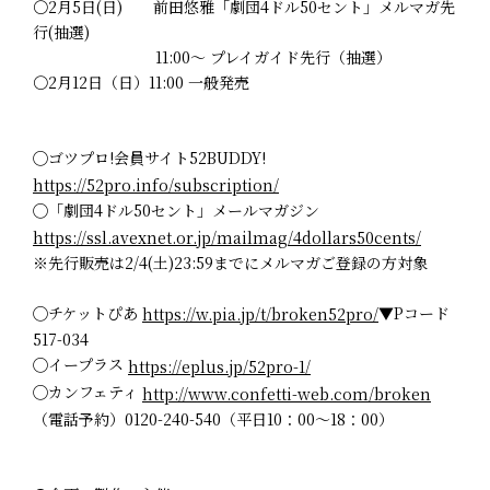
〇2月5日(日) 前田悠雅「劇団4ドル50セント」メルマガ先
行(抽選)
11:00～ プレイガイド先行（抽選）
〇2月12日（日）11:00 一般発売
◯ゴツプロ!会員サイト52BUDDY!
https://52pro.info/subscription/
◯「劇団4ドル50セント」メールマガジン
https://ssl.avexnet.or.jp/mailmag/4dollars50cents/
※先行販売は2/4(土)23:59までにメルマガご登録の方対象
◯チケットぴあ
▼Pコード
https://w.pia.jp/t/broken52pro/
517-034
◯イープラス
https://eplus.jp/52pro-1/
◯カンフェティ
http://www.confetti-web.com/broken
（電話予約）0120-240-540（平日10：00～18：00）