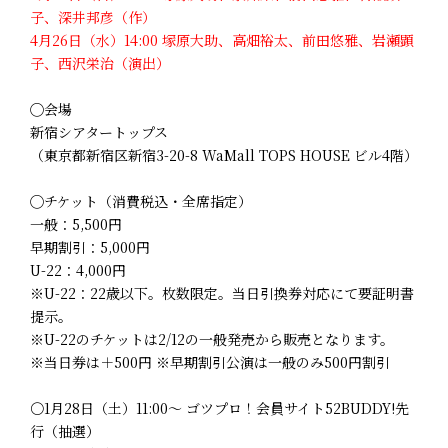
子、深井邦彦（作）
4月26日（水）14:00 塚原大助、高畑裕太、前田悠雅、岩瀬顕
子、西沢栄治（演出）
◯会場
新宿シアタートップス
（東京都新宿区新宿3-20-8 WaMall TOPS HOUSE ビル4階）
◯チケット（消費税込・全席指定）
一般：5,500円
早期割引：5,000円
U-22：4,000円
※U-22：22歳以下。枚数限定。当日引換券対応にて要証明書
提示。
※U-22のチケットは2/12の一般発売から販売となります。
※当日券は＋500円 ※早期割引公演は一般のみ500円割引
〇1月28日（土）11:00～ ゴツプロ！会員サイト52BUDDY!先
行（抽選）