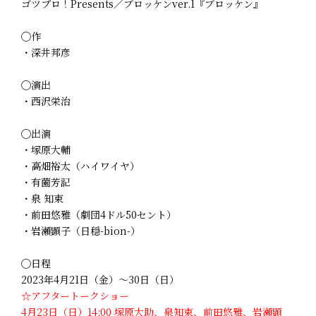
ゴツプロ！Presents／ブロッケンver.1『ブロッケン』
◯作
・深井邦彦
◯演出
・西沢栄治
◯出演
・塚原大輔
・高畑裕太（ハイワイヤ）
・有薗芳記
・泉 知束
・前田悠雅（劇団4ドル50セント）
・岩瀬顕子（日穏-bion-）
◯日程
2023年4月21日（金）～30日（日）
☆アフタートークショー
4月23日（日）14:00 塚原大助、泉知束、前田悠雅、岩瀬顕