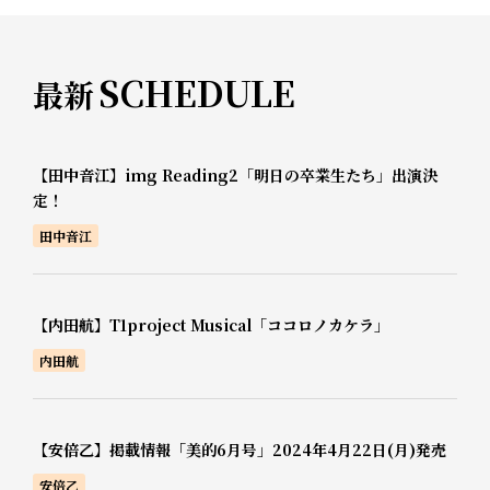
SCHEDULE
最新
【田中音江】img Reading2「明日の卒業生たち」出演決
定！
田中音江
【内田航】T1project Musical「ココロノカケラ」
内田航
【安倍乙】掲載情報「美的6月号」2024年4月22日(月)発売
安倍乙