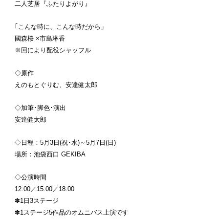
二人芝居『ふたりよがり』
｢こんな時に、こんな時だから」
國森桜 ×市島琳香
※回により配役シャッフル
◇原作
えのもとぐりむ、安達健太郎
◇加筆･脚色･演出
安達健太郎
◇日程：5月3日(祝･水)～5月7日(日)
場所：池袋西口 GEKIBA
◇公演時間
12:00／15:00／18:00
✽1日3ステージ
✽1ステージ5作品のオムニバス上演です