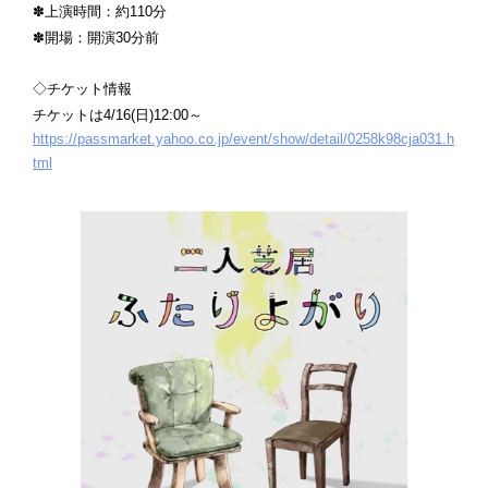
✽上演時間：約110分
✽開場：開演30分前
◇チケット情報
チケットは4/16(日)12:00～
https://passmarket.yahoo.co.jp/event/show/detail/0258k98cja031.h
tml