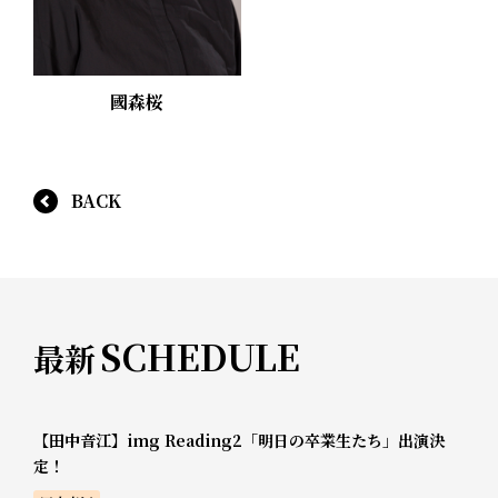
國森桜
BACK
SCHEDULE
最新
【田中音江】img Reading2「明日の卒業生たち」出演決
定！