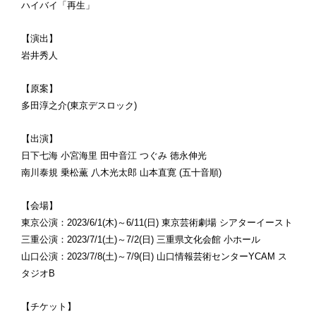
ハイバイ「再生」
【演出】
岩井秀人
【原案】
多田淳之介(東京デスロック)
【出演】
日下七海 小宮海里 田中音江 つぐみ 徳永伸光
南川泰規 乗松薫 八木光太郎 山本直寛 (五十音順)
【会場】
東京公演：2023/6/1(木)～6/11(日) 東京芸術劇場 シアターイースト
三重公演：2023/7/1(土)～7/2(日) 三重県文化会館 小ホール
山口公演：2023/7/8(土)～7/9(日) 山口情報芸術センターYCAM ス
タジオB
【チケット】