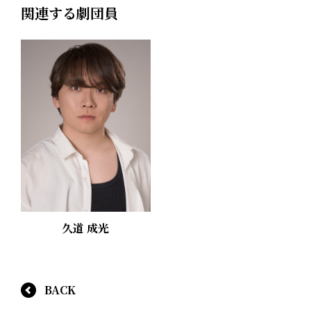
関連する劇団員
久道 成光
BACK