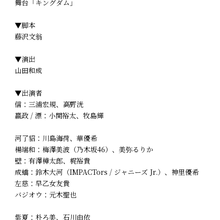
舞台「キングダム」
▼脚本
藤沢文翁
▼演出
山田和成
▼出演者
信：三浦宏規、高野洸
嬴政 / 漂：小関裕太、牧島輝
河了貂：川島海荷、華優希
楊端和：梅澤美波（乃木坂46）、美弥るりか
壁：有澤樟太郎、梶裕貴
成蟜：鈴木大河（IMPACTors / ジャニーズ Jr.）、神里優希
左慈：早乙女友貴
バジオウ：元木聖也
紫夏：朴ろ美、石川由依