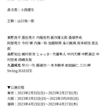
昌文君：小西遼生
王騎：山口祐一郎
東野良平 遊佐亮介 内堀克利 飯作雄太郎 桑畑亨成
阿部亮介 今村 輝 内海一弥 加藤照男 粂川暁典 坂本研技 慈五
郎
島野知也 嶋村昇次 じゃっき~ 竹廣隼人 中内天摩 中野高志 中
村悠希 西嶋友哉
久道成光
早川一矢 藤浦功一 本多剛幸 前田誠仁 三川 岬
Swing:HAYATE
▼公演日程
東京：2023年2月5日(日)～2023年2月27日(月)
大阪：2023年3月12日(日)～2023年3月19日(日)
福岡：2023年4月2日(日)～2023年4月27日(木)