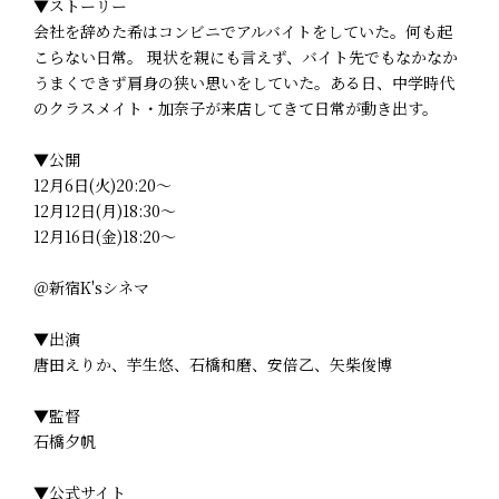
▼ストーリー
会社を辞めた希はコンビニでアルバイトをしていた。何も起
こらない日常。 現状を親にも言えず、バイト先でもなかなか
うまくできず肩身の狭い思いをしていた。ある日、中学時代
のクラスメイト・加奈子が来店してきて日常が動き出す。
▼公開
12月6日(火)20:20～
12月12日(月)18:30～
12月16日(金)18:20～
＠新宿K'sシネマ
▼出演
唐田えりか、芋生悠、石橋和磨、安倍乙、矢柴俊博
▼監督
石橋夕帆
▼公式サイト