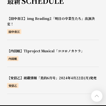
SCHEDULE
最新
【田中音江】img Reading2「明日の卒業生たち」出演決
定！
田中音江
【内田航】T1project Musical「ココロノカケラ」
内田航
【安倍乙】掲載情報「美的6月号」2024年4月22日(月)発売
安倍乙