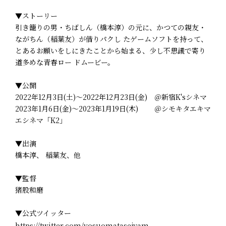
▼ストーリー
引き籠りの男・ちばしん（橋本淳）の元に、かつての親友・
ながちん（稲葉友）が借りパクし たゲームソフトを持って、
とあるお願いをしにきたことから始まる、少し不思議で寄り
道多めな青春ロー ドムービー。
▼公開
2022年12月3日(土)～2022年12月23日(金) ＠新宿K'sシネマ
2023年1月6日(金)～2023年1月19日(木) ＠シモキタエキマ
エシネマ「K2」
▼出演
橋本淳、 稲葉友、他
▼監督
猪股和磨
▼公式ツイッター
https://twitter.com/yosuomatasejyam