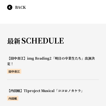
BACK
SCHEDULE
最新
【田中音江】img Reading2「明日の卒業生たち」出演決
定！
田中音江
【内田航】T1project Musical「ココロノカケラ」
内田航