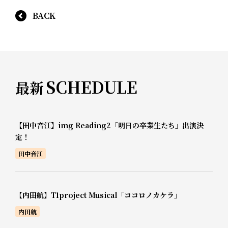
BACK
SCHEDULE
最新
【田中音江】img Reading2「明日の卒業生たち」出演決
定！
田中音江
【内田航】T1project Musical「ココロノカケラ」
内田航