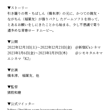
▼ストーリー
引き籠りの男・ちばしん（橋本淳）の元に、かつての親友・
ながちん（稲葉友）が借りパクし たゲームソフトを持って、
とあるお願いをしにきたことから始まる、少し不思議で寄り
道多めな青春ロー ドムービー。
▼公開
2022年12月3日(土)～2022年12月23日(金) ＠新宿K'sシネマ
2023年1月6日(金)～2023年1月19日(木) ＠シモキタエキマ
エシネマ「K2」
▼出演
橋本淳、 稲葉友、他
▼監督
猪股和磨
▼公式ツイッター
https://twitter.com/yosuomatasejyam