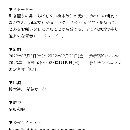
▼ストーリー
引き籠りの男・ちばしん（橋本淳）の元に、かつての親友・
ながちん（稲葉友）が借りパクし たゲームソフトを持って、
とあるお願いをしにきたことから始まる、少し不思議で寄り
道多めな青春ロー ドムービー。
▼公開
2022年12月3日(土)～2022年12月23日(金) ＠新宿K'sシネマ
2023年1月6日(金)～2023年1月19日(木) ＠シモキタエキマ
エシネマ「K2」
▼出演
橋本淳、 稲葉友、他
▼監督
猪股和磨
▼公式ツイッター
https://twitter.com/yosuomatasejyam