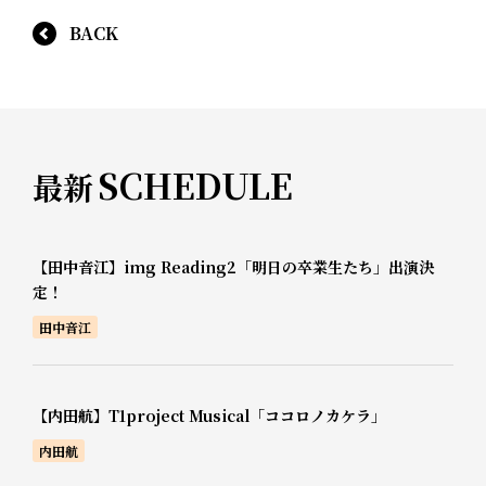
BACK
SCHEDULE
最新
【田中音江】img Reading2「明日の卒業生たち」出演決
定！
田中音江
【内田航】T1project Musical「ココロノカケラ」
内田航