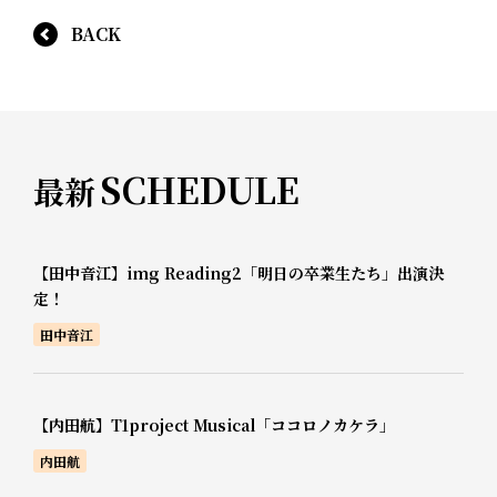
BACK
SCHEDULE
最新
【田中音江】img Reading2「明日の卒業生たち」出演決
定！
田中音江
【内田航】T1project Musical「ココロノカケラ」
内田航