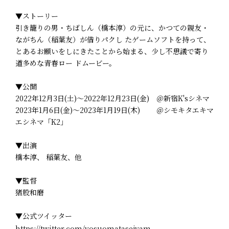
▼ストーリー
引き籠りの男・ちばしん（橋本淳）の元に、かつての親友・
ながちん（稲葉友）が借りパクし たゲームソフトを持って、
とあるお願いをしにきたことから始まる、少し不思議で寄り
道多めな青春ロー ドムービー。
▼公開
2022年12月3日(土)～2022年12月23日(金) ＠新宿K'sシネマ
2023年1月6日(金)～2023年1月19日(木) ＠シモキタエキマ
エシネマ「K2」
▼出演
橋本淳、 稲葉友、他
▼監督
猪股和磨
▼公式ツイッター
https://twitter.com/yosuomatasejyam