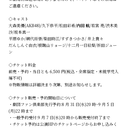
ご遠慮ください。
◇キャスト
大森美優(AKB48)/久下恭平/松田彩希/
内田 航
/若宮 亮/渋木美
沙/坂本真一
平原ゆか/網代将悟/柴田時江/すずきつかさ/ 井上貴々
だんしんぐ由衣/根魏山リョージ/十二月一日絵梨/折田ジュー
ン
◇チケット料金
前売・予約・当日とも 6,500 円(税込・全席指定・未就学児入
場不可)
※物販情報は詳細決まり次第、別途お知らせします。
◇チケット販売・予約開始日について
・劇団ファン倶楽部先行予約:8 月 31 日(水)20 時~9 月 5 日
(月)22 時まで
・一般予約受付:9 月 7 日(水)20 時から販売受付終了まで
・チケット予約は公演HPのチケットページからお申し込みく