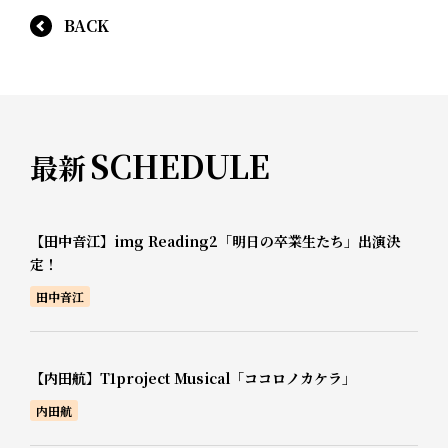
BACK
SCHEDULE
最新
【田中音江】img Reading2「明日の卒業生たち」出演決
定！
田中音江
【内田航】T1project Musical「ココロノカケラ」
内田航