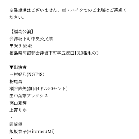
※駐車場はございません、車・バイクでのご来場はご遠慮く
ださい。
【福島公演】
会津坂下町中央公民館
〒969-6545
福島県河沼郡会津坂下町字五反田1310番地の3
▼出演者
三村妃乃(NGT48）
栃尾昌
瀬谷直矢(劇団4ドル50セント)
田中葉奈アレクシス
高山夏輝
上野りか
・
岡﨑優
飯坂泰子(HitoYasuMi)
・