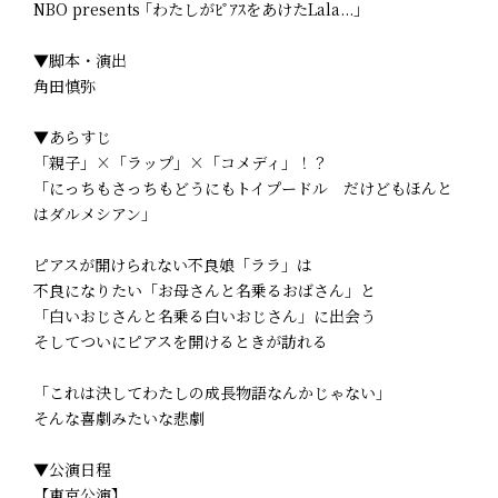
NBO presents ｢わたしがﾋﾟｱｽをあけたLala...｣
▼脚本・演出
角田慎弥
▼あらすじ
「親子」×「ラップ」×「コメディ」！？
「にっちもさっちもどうにもトイプードル だけどもほんと
はダルメシアン」
ピアスが開けられない不良娘「ララ」は
不良になりたい「お母さんと名乗るおばさん」と
「白いおじさんと名乗る白いおじさん」に出会う
そしてついにピアスを開けるときが訪れる
「これは決してわたしの成長物語なんかじゃない」
そんな喜劇みたいな悲劇
▼公演日程
【東京公演】