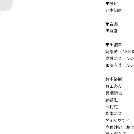
▼振付
辻󠄀本知彦
▼音楽
伊真吾
▼出演者
岡部麟（AKB4
高橋彩音（AKB
服部有菜（AKB
鈴木裕樹
有田あん
長瀬絹也
藤綾近
今村花
松本彩音
アイザワアイ
立野沙紀（劇団