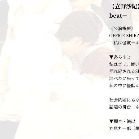
【立野沙紀】
beat－ 」
《公演概要》
OFFICE SHIK
「私は怪獣－ネオ
▼あらすじ
私はゴミ、使
垂れ流されるS
地べたに座っ
私の中に怪獣
社会問題にも
話題の舞台「
▼脚本・演出
丸尾丸一郎（