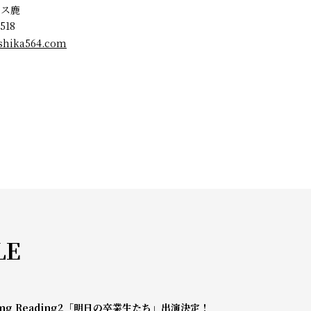
ィス鹿
518
shika564.com
LE
mg Reading2「明日の卒業生たち」出演決定！