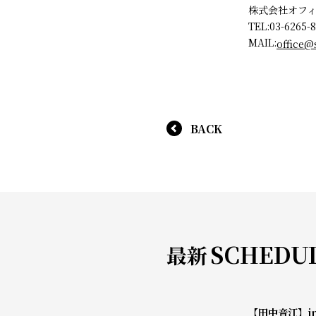
株式会社オフ
TEL:03-6265-8
MAIL:
office@
BACK
SCHEDU
最新
【田中音江】i