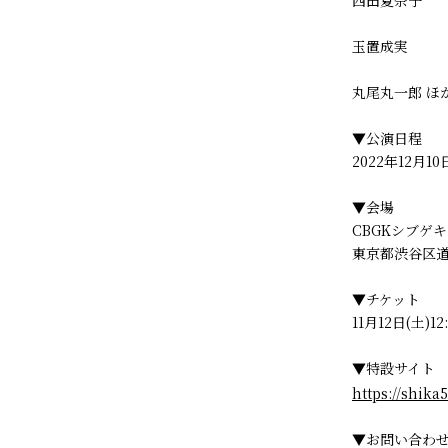
西田夏奈子
玉置成実
丸尾丸一郎 ほ
▼公演日程
2022年12月10
▼会場
CBGKシブゲキ!
東京都渋谷区道玄
▼チケット
11月12日(土
▼特設サイト
https://shik
▼お問い合わ