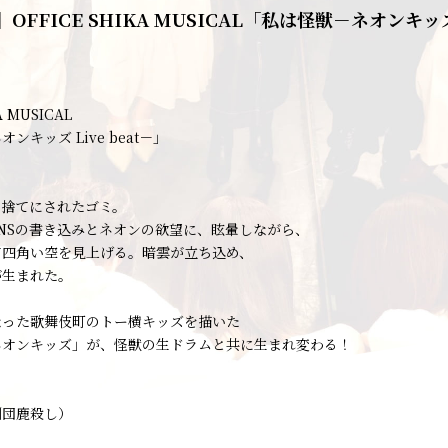
OFFICE SHIKA MUSICAL「私は怪獣－ネオンキッズ 
A MUSICAL
ンキッズ Live beat－」
い捨てにされたゴミ。
NSの書き込みとネオンの欲望に、眩暈しながら、
て四角い空を見上げる。暗雲が立ち込め、
が生まれた。
なった歌舞伎町のトー横キッズを描いた
ネオンキッズ」が、怪獣の生ドラムと共に生まれ変わる！
劇団鹿殺し）