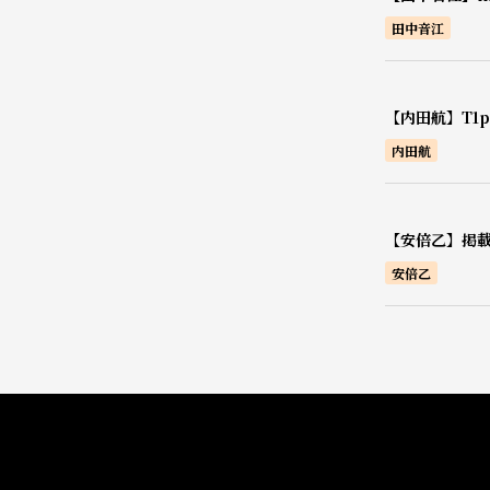
田中音江
【内田航】T1pr
内田航
【安倍乙】掲載
安倍乙