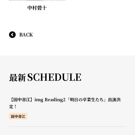
中村碧十
BACK
SCHEDULE
最新
【田中音江】img Reading2「明日の卒業生たち」出演決
定！
田中音江