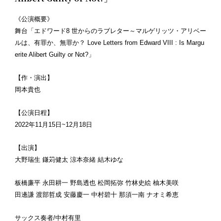
《公演概要》
舞台「エドワード8 世からのラブレター～マルゲリッツ・アリベー
ルは、有罪か、無罪か？ Love Letters from Edward VIII : Is Margu
erite Alibert Guilty or Not?」
【作・演出】
岡本貴也
【公演日程】
2022年11月15日~12月18日
【出演】
大野瑞生 鎌苅健太 涼本奈緒 結木ゆな
板橋廉平 永田耕一 野島透也 松岡拓弥 竹林史絵 柚木美咲
田邊謙 渡部哲成 安藤慶一 中村碧十 那須一南 ナオミ希恵
サックス奏者/中村有里