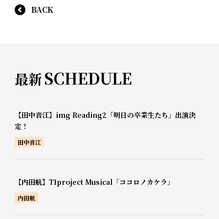
BACK
SCHEDULE
最新
【田中音江】img Reading2「明日の卒業生たち」出演決
定！
田中音江
【内田航】T1project Musical「ココロノカケラ」
内田航