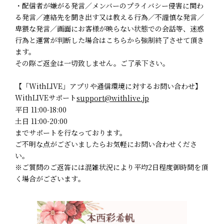
・配信者が嫌がる発言／メンバーのプライバシー侵害に関わ
る発言／連絡先を聞き出す又は教える行為／不謹慎な発言／
卑猥な発言／画面にお客様が映らない状態での会話等、迷惑
行為と運営が判断した場合はこちらから強制終了させて頂き
ます。
その際ご返金は一切致しません。ご了承下さい。
【「WithLIVE」アプリや通信環境に対するお問い合わせ】
WithLIVEサポート
support@withlive.jp
平日 11:00-18:00
土日 11:00-20:00
までサポートを行なっております。
ご不明な点がございましたらお気軽にお問い合わせくださ
い。
※ご質問のご返答には混雑状況により平均2日程度御時間を頂
く場合がございます｡