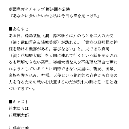
劇団皇帝ケチャップ 第14回本公演
『あなたに会いたいから私は今日も空を見上げる』
■あらすじ
ある日、藤島栞里（演：鈴木ゆうは）のもとを二人の天使
（演：武田莉奈＆結城美優）が訪れる。「貴方の旦那様は神
様を助ける義務がある。喜びなさい」と。夫である真司
（演：花塚廉太郎）を天国に連れて行くという話を聞かされ
るも理解できない栞里。突如大切な人を不条理な理由で奪わ
れようとしていることに納得できない栞里は、親友、後輩、
家族を巻き込み、神様、天使という絶対的な存在から自身の
夫を守るための戦いを決意するのだが別れの時は刻一刻と近
づいてきて…。
■キャスト
鈴木ゆうは
花塚廉太郎
江藤彩也香