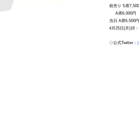
前売り S席7,50
A席6,000円
当日 A席6,500
4月25日(月)1
◇公式Twitter：
h