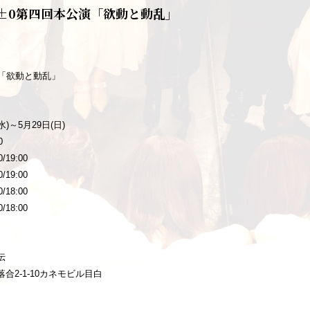
±0第四回本公演「欲動と動乱」
演「欲動と動乱」
水)～5月29日(日)
0
/19:00
/19:00
/18:00
/18:00
伝
合2-1-10カネモビル目白