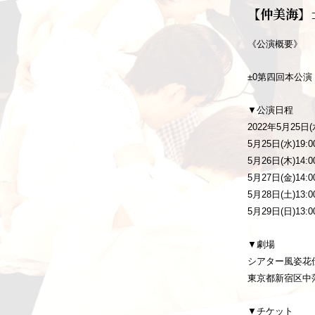
【仲美海】
《公演概要》
±0第四回本公
▼公演日程
2022年5月25日(
5月25日(水)19:0
5月26日(木)14:00
5月27日(金)14:00
5月28日(土)13:00
5月29日(日)13:00
▼劇場
シアター風姿花
東京都新宿区中落
▼チケット