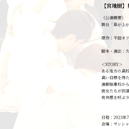
【宮地樹】
《公演概要》
舞台「幕が上
原作：平田オ
脚本・演出：
＜STORY＞
ある地方の高
高い目標を得
演劇強豪校か
彼女たちが到
爽快感を呼ぶ
日程：2023年
会場：サンシ