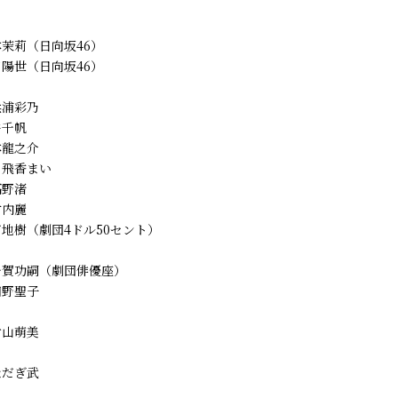
本茉莉（日向坂46）
陽世（日向坂46）
浜浦彩乃
井千帆
本龍之介
 飛香まい
高野渚
竹内麗
地樹（劇団4ドル50セント）
千賀功嗣（劇団俳優座）
田野聖子
片山萌美
なだぎ武