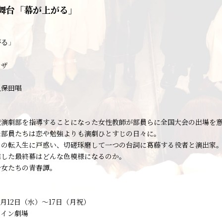
舞台「幕が上がる」
がる」
リザ
久保田唱
校演劇部を指導することになった女性教師が部員らに全国大会の出場を
た部員たちは恋や勉強よりも演劇ひとすじの日々に。
らの転入生に戸惑い、切磋琢磨して一つの台詞に葛藤する役者と演出家
達した最終幕はどんな色模様になるのか。
少女たちの青春譚。
7月12日（水）～17日（月祝）
ャイン劇場