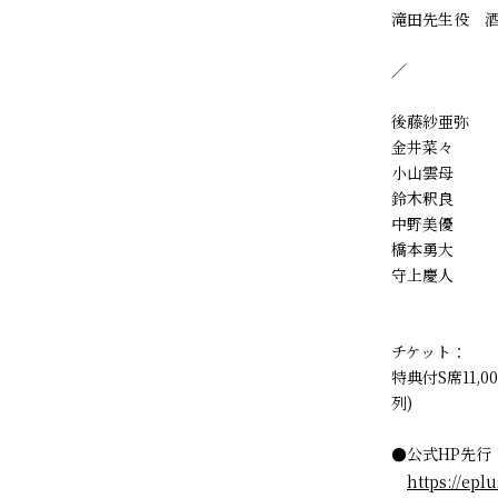
滝田先生役 
／
後藤紗亜弥
金井菜々
小山雲母
鈴木釈良
中野美優
橋本勇大
守上慶人
チケット：
特典付S席11,0
列)
●公式HP先行（抽
https://epl