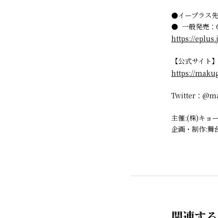
●イープラス先行（
● 一般発売：6月
https://eplu
【公式サイト
https://maku
Twitter：@m
主催:(株)キ
企画・制作:舞
関連する