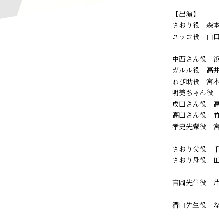
【出演】
さおり役 森
ユッコ役 山口
中西さん役 
ガルル役 高
わび助役 宮
明美ちゃん役
成田さん役 
高田さん役 
孝史先輩役 宮
さおり父役 
さおり母役 
吉岡先生役 
溝口先生役 