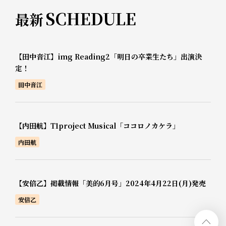
SCHEDULE
最新
【田中音江】img Reading2「明日の卒業生たち」出演決
定！
田中音江
【内田航】T1project Musical「ココロノカケラ」
内田航
【安倍乙】掲載情報「美的6月号」2024年4月22日(月)発売
安倍乙