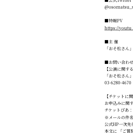
@osomatsu_s
■特報PV
https://youtu
■主 催
「おそ松さん」o
■お問い合わ
【公演に関す
「おそ松さん」o
03-6280-4670
【チケットに
お申込みに関
チケットぴあ：
※メールの件名に“
公式HP一次先
本文に 「ご質