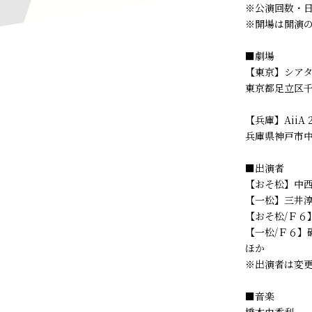
※公演回数・
※開場は開演の
■劇場
【東京】シアター
東京都足立区千
【兵庫】AiiA 2.
兵庫県神戸市中
■出演者
【おそ松】中西
【一松】三井淳
【おそ松/Ｆ６
【一松/Ｆ６】
ほか
※出演者は変
■音楽