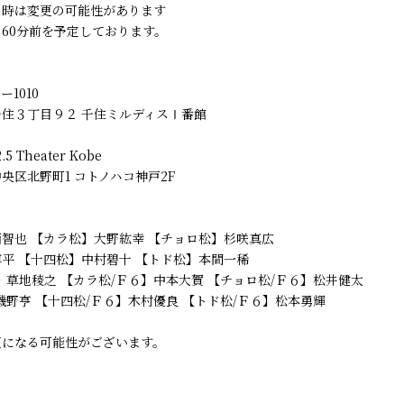
日時は変更の可能性があります
60分前を予定しております。
1010
住３丁目９２ 千住ミルディスⅠ番館
5 Theater Kobe
央区北野町1 コトノハコ神戸2F
智也 【カラ松】大野紘幸 【チョロ松】杉咲真広
平 【十四松】中村碧十 【トド松】本間一稀
】草地稜之 【カラ松/Ｆ６】中本大賀 【チョロ松/Ｆ６】松井健太
磯野亨 【十四松/Ｆ６】木村優良 【トド松/Ｆ６】松本勇輝
更になる可能性がございます。