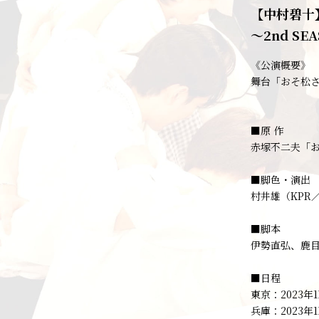
【中村碧十】舞
～2nd SE
《公演概要》
舞台「おそ松さんo
■原 作
赤塚不二夫「
■脚色・演出
村井雄（KPR
■脚本
伊勢直弘、鹿
■日程
東京：2023年
兵庫：2023年11