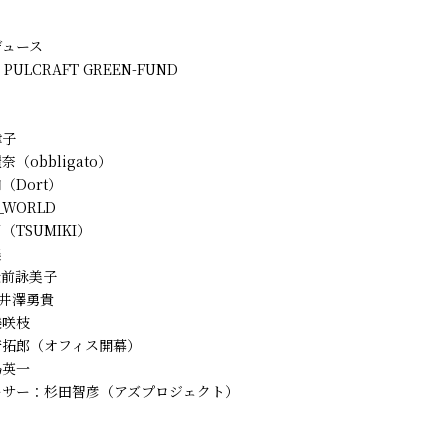
デュース
 PULCRAFT GREEN-FUND
津子
（obbligato）
（Dort）
_WORLD
TSUMIKI）
美
松前詠美子
、井澤勇貴
樂咲枝
崎拓郎（オフィス開幕）
島英一
ーサー：杉田智彦（アズプロジェクト）