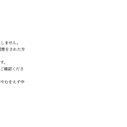
致しません。
同意をされた方
す。
度ご確認くださ
がやむをえず中