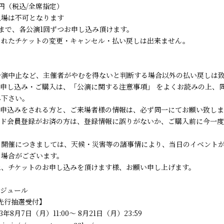
0円（税込/全席指定）
入場は不可となります
まで、各公演1回ずつお申し込み頂けます。
られたチケットの変更・キャンセル・払い戻しは出来ません。
公演中止など、主催者がやむを得ないと判断する場合以外の払い戻しは
お申し込み・ご購入は、「公演に関する注意事項」 をよくお読みの上、
み下さい。
お申込みをされる方と、ご来場者様の情報は、必ず同一にてお願い致しま
イド会員登録がお済の方は、登録情報に誤りがないか、ご購入前に今一
の開催につきましては、天候・災害等の諸事情により、当日のイベント
る場合がございます。
上、チケットのお申し込みを頂けます様、お願い申し上げます。
ケジュール
先行抽選受付】
年8月7日（月）11:00～ 8月21日（月）23:59