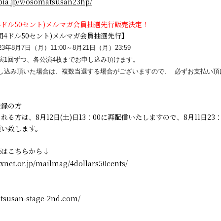
/pia.jp/v/osomatsusan23hp/
4ドル50セント)メルマガ会員抽選先行販売決定！
団4ドル50セント)メルマガ会員抽選先行】
3年8月7日（月）11:00～8月21日（月
）23:59
演1回ずつ、各公演4枚までお申し込み頂けます。
し込み頂いた場合は、複数当選する場合がございま
すので、
必ずお支払い頂
登録の方
る方は、8月12日(土)日13：00に再配信いたしますので、8月11日23
願い致します。
録はこちらから↓
vexnet.or.jp/mailmag/4dollars50cents/
atsusan-stage-2nd.com/