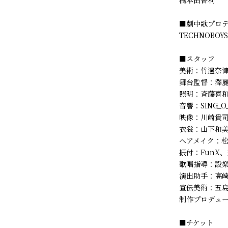
橋本由香利
■劇中歌プロ
TECHNOBOYS
■スタッフ
美術：竹邊奈
舞台監督：澤麗奈
照明：斉藤喜和
音響：SING_O
映像：川崎貴司（
衣裳：山下和
ヘアメイク：
振付：FunX
歌唱指導：設
演出助手：高
宣伝美術：五
制作プロデュ
■チケット