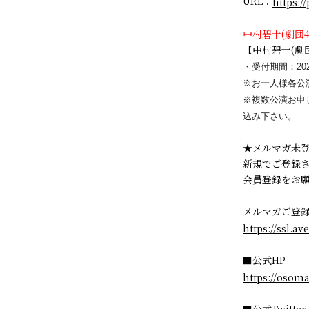
URL：
https:/
中村碧十(劇団
【中村碧十(劇
・受付期間：202
※お一人様各公
※複数公演お申
込み下さい。
★メルマガ未
新規でご登録され
会員登録をお
メルマガご登
https://ssl.a
■公式HP
https://osom
■公式Twitter