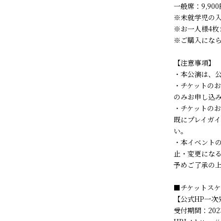
一般席：9,90
※未就学児の
※お一人様4枚
※ご購入にな
【注意事項】
・本公演は、
・チケットの
のみお申し込
・チケットの
既にプレイガ
い。
・本イベント
止・変更にな
予めご了承の
■チケットス
【公式HP一次
受付期間：2023