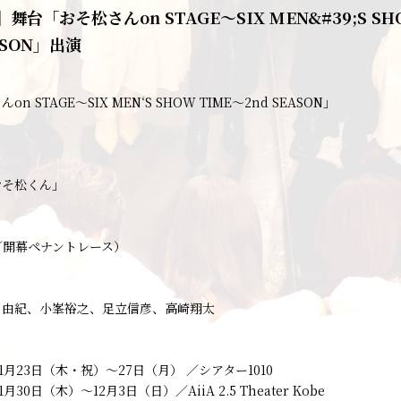
台「おそ松さんon STAGE～SIX MEN&#39;S SH
ASON」出演
n STAGE～SIX MEN‘S SHOW TIME～2nd SEASON」
おそ松くん」
／開幕ペナントレース）
目由紀、小峯裕之、足立信彦、高崎翔太
11月23日（木・祝）～27日（月） ／シアター1010
月30日（木）～12月3日（日）／AiiA 2.5 Theater Kobe