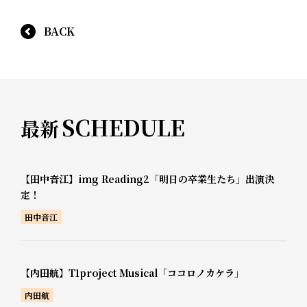
BACK
SCHEDULE
最新
【田中音江】img Reading2「明日の卒業生たち」出演決
定！
田中音江
【内田航】T1project Musical「ココロノカケラ」
内田航