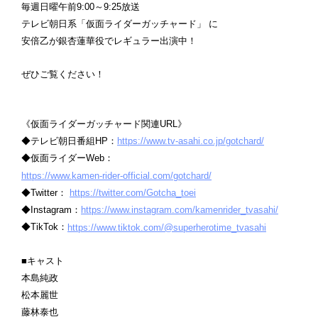
毎週日曜午前9:00～9:25放送
テレビ朝日系「仮面ライダーガッチャード」 に
安倍乙が銀杏蓮華役でレギュラー出演中！
ぜひご覧ください！
《仮面ライダーガッチャード関連URL》
◆テレビ朝日番組HP：
https://www.tv-asahi.co.jp/gotchard/
◆仮面ライダーWeb：
https://www.kamen-rider-official.com/gotchard/
◆Twitter：
https://twitter.com/Gotcha_toei
◆Instagram：
https://www.instagram.com/kamenrider_tvasahi/
◆TikTok：
https://www.tiktok.com/@superherotime_tvasahi
■キャスト
本島純政
松本麗世
藤林泰也