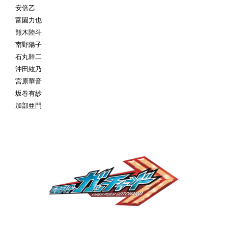
安倍乙
富園力也
熊木陸斗
南野陽子
石丸幹二
沖田絃乃
宮原華音
坂巻有紗
加部亜門