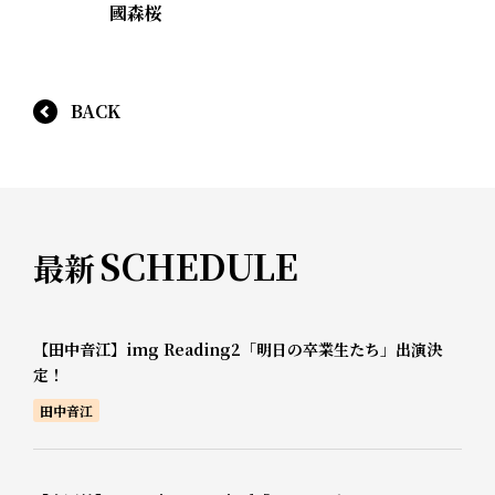
國森桜
BACK
SCHEDULE
最新
【田中音江】img Reading2「明日の卒業生たち」出演決
定！
田中音江