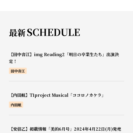
SCHEDULE
最新
【田中音江】img Reading2「明日の卒業生たち」出演決
定！
田中音江
【内田航】T1project Musical「ココロノカケラ」
内田航
【安倍乙】掲載情報「美的6月号」2024年4月22日(月)発売