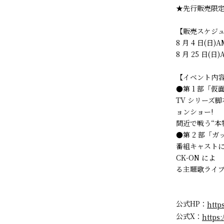
★先行販売限定
【販売スケジ
8 月 4 日(日)
8 月 25 日(日
【イベント内
●第 1 部「
TV シリーズ
ョンショー!
間近で戦う“本
●第 2 部「ガ
番組キャスト
CK-ON によ
る主題歌ライブ
公式HP：
http
公式X：
https