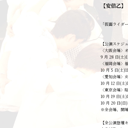
【安倍乙】
「仮面ライダー
【公演スケジ
〈大阪会場〉
9 月 28 日(土)11
〈福岡会場〉
10 月 5 日(土)11
〈愛知会場〉刈
10 月 12 日(土)1
〈東京会場〉昭
10 月 19 日(土)1
10 月 20 日(日)
※全会場、開場
【全公演登壇