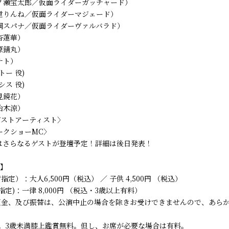
ノ瀬宝太郎／仮面ライダーガッチャード）
堂りんね／仮面ライダーマジェード）
鋼スパナ／仮面ライダーヴァルバラド）
杏蓮華）
原錆丸）
ナト）
トー 役)
シス 役)
見鏡花）
治木涼）
〈ゲストアーティスト〉
ークショーMC〉
はさらなるゲストが登壇予定！詳細は後日発表！
金】
定）：大人6,500円（税込） ／ 子供 4,500円 （税込）
指定)：一律 8,000円 （税込・3歳以上有料）
返金、及び振替は、公演中止の場合を除きお受けできませんので、あら
。3歳未満膝上鑑賞無料。但し、お席が必要な場合は有料。