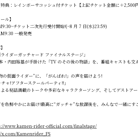
特典：レインボーサコッシュ付チケット【上記チケット金額に＋2,500円
ュール】
AM9:30~チケット二次先行受付開始!(~8 月 7 日(水)23:59)
)AM9:30 一般発売
容】
仮面ライダーガッチャード ファイナルステージ」
脚本・内田裕基が手掛けた「TV のその後の物語」を、番組キャストも交
物の仮面ライダー”に、「がんばれ!」の声を届けよう!
ッチャ!アフタースクールパーティ!!」
による秘話満載のトークや多彩なキャラクターソング、そしてゲストアー
を色鮮やかにお届け!最高に“ガッチャ”な放課後を、みんなで一緒にすご
s://www.kamen-rider-official.com/finalstage/
://x.com/Kamenrider_FS