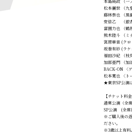
本島純政 （一
松本麗世 （九
藤林泰也 （黒
安倍乙 （銀
富園力也 （鶴
熊木陸斗 （ミ
宮原華音 (クロ
坂巻有紗 (ラケ
福田沙紀 （枝
加部亜門 （加
BACK-ON 
松本寛也 〈ト
★東京SP公演
【チケット料
通常公演（全席指
SP公演 (全席
※ご購入後の
ださい。
※3歳以上有料