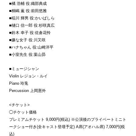
■橘 浩輔 役:織部典成
■桐嶋 薫 役:前田悠雅
■稲川 輝男 役:かいばしら
■樋口 信一郎 役:杉咲真広
■鈴木 幸子 役:佐倉花怜
■嫌な女子 役:川又咲
■ハナちゃん 役:山崎洋平
■小室先生 役:葉山昴
■ミュージシャン
Violin レジョン・ルイ
Piano 玲兎
Percussion 上岡憲外
<チケット>
◯チケット価格
プレミアムチケット 9,000円(税込) ※公演後のプライベートミニト
ークショー付き(全キャスト登壇予定) A席(アオハル席) 7,000円(税
込)