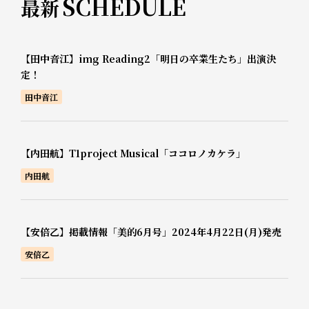
SCHEDULE
最新
【田中音江】img Reading2「明日の卒業生たち」出演決
定！
田中音江
【内田航】T1project Musical「ココロノカケラ」
内田航
【安倍乙】掲載情報「美的6月号」2024年4月22日(月)発売
安倍乙