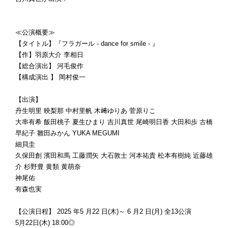
≪公演概要≫
【タイトル】『フラガール - dance for smile - 』
【作】羽原大介 李相日
【総合演出】 河毛俊作
【構成演出 】 岡村俊一
【出演】
丹生明里 映梨那 中村里帆 木﨑ゆりあ 菅原りこ
大串有希 飯田桃子 夏生ひまり 吉川真世 尾崎明日香 大田和歩 古橋
早紀子 雛田みかん YUKA MEGUMI
細貝圭
久保田創 濱田和馬 工藤潤矢 大石敦士 河本祐貴 松本有樹純 近藤雄
介 杉野豊 ⻩類 ⻩萌奈
神尾佑
有森也実
【公演日程】 2025 年5 月22 日(木)～ 6 月2 日(月) 全13公演
5月22日(木) 18:00◎