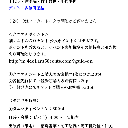
田代明・仲美海・牧田哲也・小松準弥
ゲスト：多和田任益
※2/8・9はアフタートークの開催はございません。
＜タニマチポイント＞
劇団４ドル５０セント 公式ポイントシステムです。
ポイントを貯めると、イベント参加権やその他特典と引き換
えが可能となります。
http://m.4dollars50cents.com/?guid=on
①タニマチシートご購入のお客様⇒1枚につき120pt
②各種先行にて一般券ご購入のお客様⇒70pt
③一般発売にてチケットご購入のお客様⇒50pt
【タニマチ特典】
①
タニマチイベントA
：500pt
日時・会場：3/7(土) 14:00～ @都内
出演者（予定）：福島雪菜・前田悠雅・岡田帆乃佳・仲美