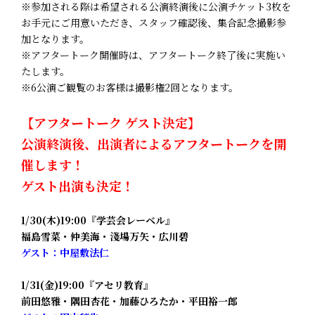
※参加される際は希望される公演終演後に公演チケット3枚を
お手元にご用意いただき、スタッフ確認後、集合記念撮影参
加となります。
※アフタートーク開催時は、アフタートーク終了後に実施い
たします。
※6公演ご観覧のお客様は撮影権2回となります。
【アフタートーク ゲスト決定】
公演終演後、出演者によるアフタートークを開
催します！
ゲスト出演も決定！
1/30(木)19:00『学芸会レーベル』
福島雪菜・仲美海・淺場万矢・広川碧
ゲスト：中屋敷法仁
1/31(金)19:00『アセリ教育』
前田悠雅・隅田杏花・加藤ひろたか・平田裕一郎