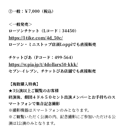
②一般：￥7,000（税込）
＜一般発売＞
ローソンチケット（Lコード：34450）
https://l-tike.com/4d_50c/
ローソン・ミニストップ店頭Loppiでも直接販売
チケットぴあ（Pコード：499-564）
https://w.pia.jp/t/4dollars50-kkk/
セブン-イレブン、チケットぴあ店舗でも直接販売
【複数購入特典】
★3公演以上ご観覧のお客様
終演後、劇団４ドル５０セント出演メンバーとお手持ちのス
マートフォンで集合記念撮影
※撮影機器はスマートフォンのみとなります。
※ご観覧いただく公演の内、記念撮影にご参加いただける公
演は1公演のみとなります。