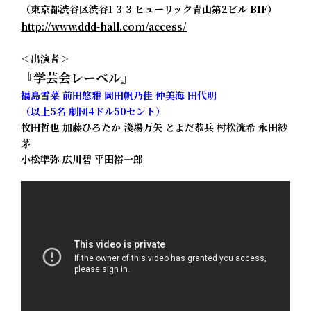
（東京都渋谷区渋谷1-3-3 ヒューリック青山第2ビル B1F）
http://www.ddd-hall.com/access/
＜出演者＞
『学芸会レーベル』
福島雪菜 前田悠雅 岡田帆乃佳 仲美海 田代明
（以上5名 劇団4ドル50セント）
牧田哲也 加藤ひろたか 淺場万矢 とよだ恭兵 村松洸希 永田紗
茅
小松準弥 広川碧 平田裕一郎