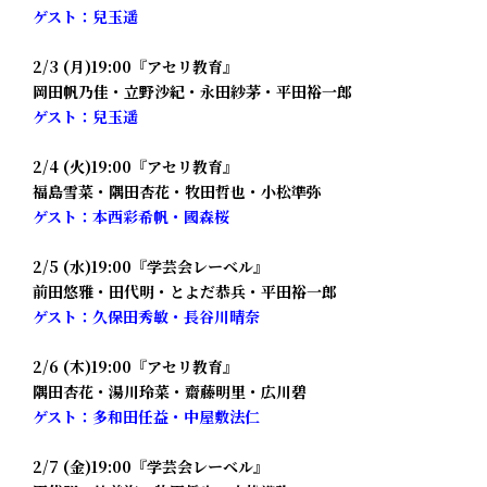
ゲスト：兒玉遥
2/3 (月)19:00『アセリ教育』
岡田帆乃佳・立野沙紀・永田紗茅・平田裕一郎
ゲスト：兒玉遥
2/4 (火)19:00『アセリ教育』
福島雪菜・隅田杏花・牧田哲也・小松準弥
ゲスト：本西彩希帆・國森桜
2/5 (水)19:00『学芸会レーベル』
前田悠雅・田代明・とよだ恭兵・平田裕一郎
ゲスト：久保田秀敏・長谷川晴奈
2/6 (木)19:00『アセリ教育』
隅田杏花・湯川玲菜・齋藤明里・広川碧
ゲスト：多和田任益・中屋敷法仁
2/7 (金)19:00『学芸会レーベル』