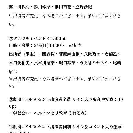
海・田代明・湯川玲菜・隅田杏花・立野沙紀
※出演者が変更になる場合がございます。予めご了承くださ
い。
②タニマチイベントB：500pt
日時・会場：3/8(日) 14:00～ @都内
出演者（予定）：國森桜・菅原麻由佳・八鍬乃々・安倍乙・
谷口愛祐美・長谷川晴奈・堀口紗奈・うえきやサトシ・尾崎
尉二
※出演者が変更になる場合がございます。予めご了承くださ
い。
③劇団4ドル50セント出演者全員 サイン入り集合生写真：30
0pt
（学芸会レーベル / アセリ教育 それぞれ）
④劇団4ドル50セント出演者個別 サイン＆コメント入り生写