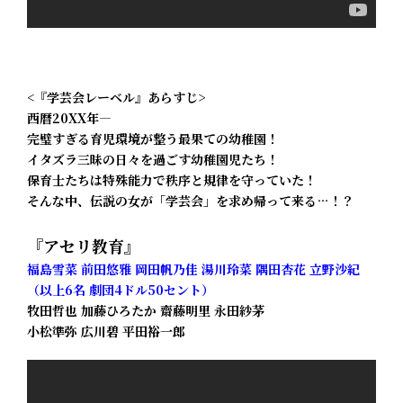
<『学芸会レーベル』あらすじ>
西暦20XX年―
完璧すぎる育児環境が整う最果ての幼稚園！
イタズラ三昧の日々を過ごす幼稚園児たち！
保育士たちは特殊能力で秩序と規律を守っていた！
そんな中、伝説の女が「学芸会」を求め帰って来る…！？
『アセリ教育』
福島雪菜 前田悠雅 岡田帆乃佳 湯川玲菜 隅田杏花 立野沙紀
（以上6名 劇団4ドル50セント）
牧田哲也 加藤ひろたか 齋藤明里 永田紗茅
小松準弥 広川碧 平田裕一郎