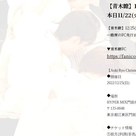
【青木瞭】1
本日11/22(
【青木瞭】12/2
一般席のFC先行お申
▼青木瞭FC
https://fani
【Aoki Ryo Chr
◆
開催日
2022/12/25(日)
◆
場所
HYPER MIX門
〒135-0048
東京都江東区門前仲町
◆
チケット情報
①前方2列席(非売品