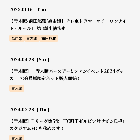
2025.01.16
[Thu]
【青木瞭/前田悠雅/森由姫】テレ東ドラマ「マイ・ワンナイ
ト・ルール」 第3話出演決定！
森由姫
青木瞭
前田悠雅
2024.04.28
[Sun]
【青木瞭】「青木瞭バースデー&ファンイベント2024グッ
ズ」FC会員様限定ネット販売開始！
青木瞭
2024.03.28
[Thu]
【青木瞭】J1リーグ第5節『FC町田ゼルビア対サガン鳥栖』
スタジアムMCを務めます！
青木瞭