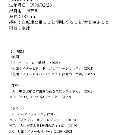
生年月日：1996/02/26
出身地：神奈川
身長：187cm
趣味：自転車に乗ること/運動すること/犬と遊ぶこと
特技：水泳
【出演歴】
〈映画〉
「スーパーヒーロー戦記」（2021）
「仮面ライダービヨンド・ジェネレーションズ」（2021)
「仮面ライダーセイバーVシネクト 深罪の三重奏」(2022)
〈TV〉
TBS「中居大輔と本田翼の夜な夜なラブ子さん」（2022)
NTV「ZIP!」キテルネ!リポーター (2022)
〈ドラマ〉
TX「オーマイジャンプ」(2018)
NTV「プリンス・オブ・レジェンド」(2018)
NTV「人生が変わる1分間の深イイ話」(2019)
EX「仮面ライダーセイバー」(2020～2021)