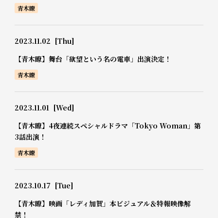
青木瞭
2023.11.02
[Thu]
【青木瞭】舞台「欲望という名の電車」出演決定！
青木瞭
2023.11.01
[Wed]
【青木瞭】4夜連続スペシャルドラマ「Tokyo Woman」第
3話出演！
青木瞭
2023.10.17
[Tue]
【青木瞭】映画「レディ加賀」本ビジュアル＆特報映像解
禁！