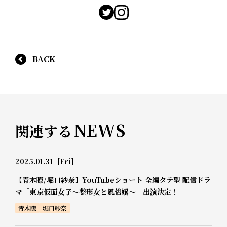
BACK
NEWS
関連する
2025.01.31
[Fri]
【青木瞭/堀口紗奈】YouTubeショート 全編タテ型 配信ドラ
マ「東京仮面女子～整形女と風俗嬢～」出演決定！
青木瞭
堀口紗奈