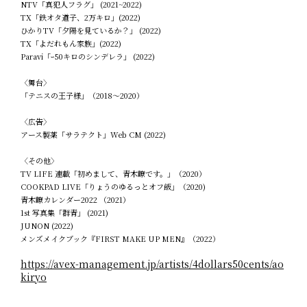
NTV「真犯人フラグ」 (2021~2022)
TX「鉄オタ道子、2万キロ」(2022)
ひかりTV「夕陽を見ているか？」 (2022)
TX「よだれもん家族」(2022)
Paravi「ｰ50キロのシンデレラ」 (2022)
〈舞台〉
「テニスの王子様」（2018～2020）
〈広告〉
アース製薬「サラテクト」Web CM (2022)
〈その他〉
TV LIFE 連載「初めまして、青木瞭です。」（2020）
COOKPAD LIVE「りょうのゆるっとオフ飯」（2020)
青木瞭カレンダー2022 （2021）
1st 写真集「群青」 (2021)
JUNON (2022)
メンズメイクブック『FIRST MAKE UP MEN』（2022）
https://avex-management.jp/artists/4dollars50cents/ao
kiryo