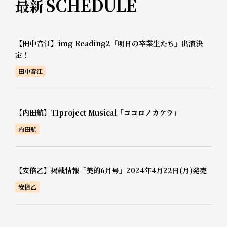
SCHEDULE
最新
【田中音江】img Reading2「明日の卒業生たち」出演決
定！
田中音江
【内田航】T1project Musical「ココロノカケラ」
内田航
【安倍乙】掲載情報「美的6月号」2024年4月22日(月)発売
安倍乙