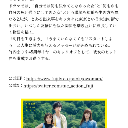
ドラマでは、“自分では何も決めてこなかった女”と“何もかも
自分の思い通りにしてきた女”という環境も年齢も生き方も異
なる2人が、とある出来事をキッカケに東京という未知の街で
出会い、いつしか友情にも似た関係を築き互いに成長してい
く物語を描く。
「明日も生きよう」「うまくいかなくてもリスタートしよ
う」と人生に活力を与えるメッセージが込められている。
竹内まりや45周年イヤーのキックオフとして、彼女のヒット
曲も満載でお送りする。
公式HP：
https://www.fujitv.co.jp/tokyowoman/
公式X：
https://twitter.com/tue_action_fuji