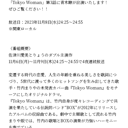
「Tokyo Woman」第3話に青木瞭が出演いたします！
ぜひご覧ください！！
放送日：2023年11月8日(水)24:25～24:55
※関東ローカル
《番組概要》
佐津川愛美とりょうのダブル主演作
11月6日(月)～11月9日(木)24:25～24:55で4夜連続放送
変遷する時代の恋愛、人生の年齢を重ねる美しさを歌詞につ
づり、5世代に渡って多くのヒットソングを生み出してきた歌
手・竹内まりやの未発表カバー曲『Tokyo Woman』をモチ
ーフにしたオリジナルドラマ。
『Tokyo Woman』は、竹内自身が度々レコーディングで共
演を果たしている伝説的バンド“BOX”が2012年にリリースし
たアルバムの収録曲である。劇中で主題歌として流れる竹内
まりや版では、竹内の歌唱とBOXの演奏が力強いハーモニー
を奏でている。