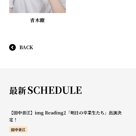
青木瞭
BACK
SCHEDULE
最新
【田中音江】img Reading2「明日の卒業生たち」出演決
定！
田中音江